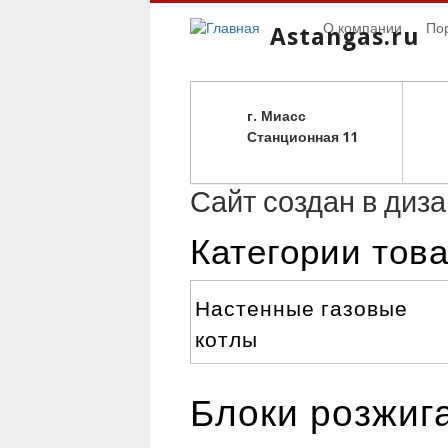
О компании
По
Astangas.ru
г. Миасс
С
танционная 11
Сайт создан в диз
Категории тов
Настенные газовые
котлы
Блоки розжига