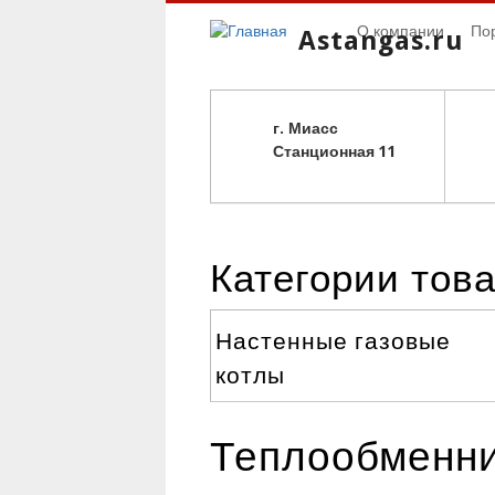
О компании
По
Astangas.ru
г. Миасс
С
танционная 11
Категории тов
Настенные газовые
котлы
Теплообменник