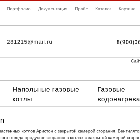
Портфолио
Документация
Прайс
Каталог
Корзина
281215@mail.ru
8(900)0
Сайт
Напольные газовые
Газовые
котлы
водонагрев
on
стенных котлов Аристон с закрытой камерой сгорания. Вентилятор 
ого отвода продуктов сгорания в котлах с закрытой камерой сгора