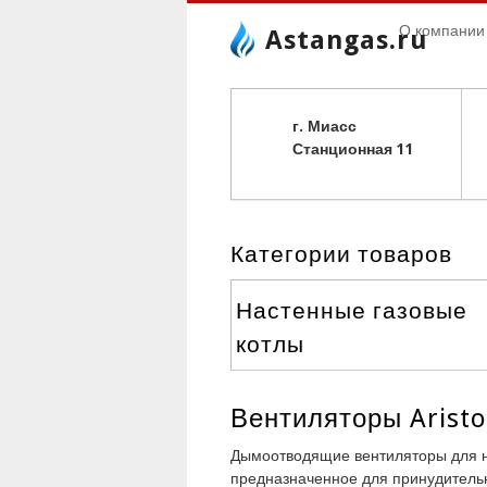
О компании
Astangas.ru
г. Миасс
С
танционная 11
Категории товаров
Настенные газовые
котлы
Вентиляторы Arist
Дымоотводящие вентиляторы для на
предназначенное для принудительн