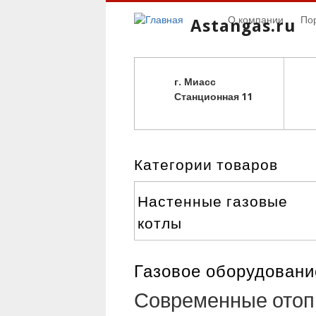
О компании
По
Astangas.ru
г. Миасс
С
танционная 11
Категории товаров
Настенные газовые
котлы
Газовое оборудовани
Современные отоп