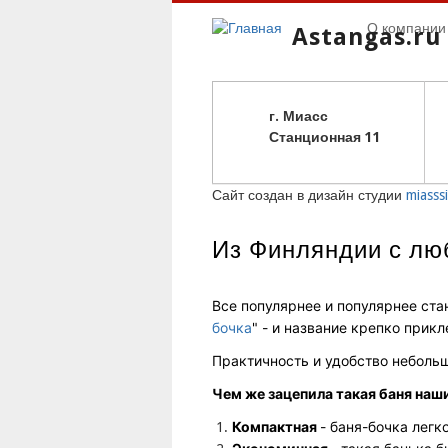
О компании
Astangas.ru
г. Миасс
С
танционная 11
Сайт создан в дизайн студии
miasssi
Из Финляндии с лю
Все популярнее и популярнее стан
бочка
" - и название крепко прик
Практичность и удобство небольш
Чем же зацепила такая баня наш
Компактная
- баня-бочка легк