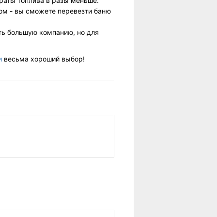
траты топлива в разы меньше.
ом - вы сможете перевезти баню
ть большую компанию, но для
и
весьма хороший выбор!