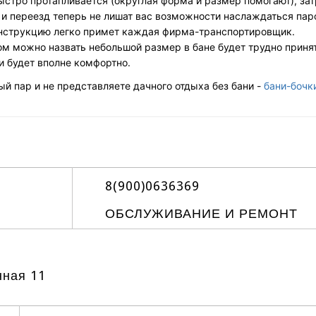
быстро протапливается (округлая форма и размер помогают), за
 и переезд теперь не лишат вас возможности наслаждаться пар
онструкцию легко примет каждая фирма-транспортировщик.
 можно назвать небольшой размер в бане будет трудно приня
и будет вполне комфортно.
ый пар и не представляете дачного отдыха без бани -
бани-бочк
8(900)0636369
ОБСЛУЖИВАНИЕ И РЕМОНТ
нная 11
Создание и продвижение сайтов в дизайн студии