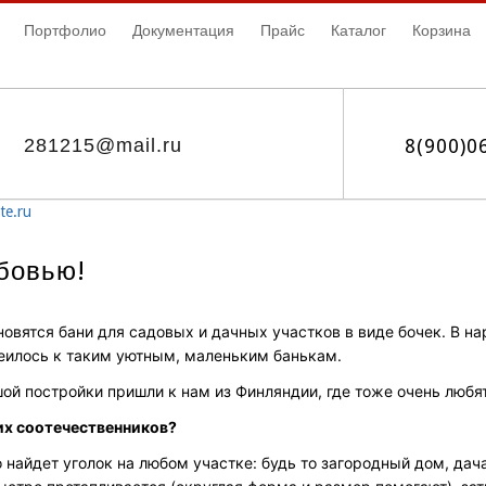
Портфолио
Документация
Прайс
Каталог
Корзина
281215@mail.ru
8(900)0
te.ru
бовью!
овятся бани для садовых и дачных участков в виде бочек. В нар
леилось к таким уютным, маленьким банькам.
ой постройки пришли к нам из Финляндии, где тоже очень любят
их соотечественников?
о найдет уголок на любом участке: будь то загородный дом, дач