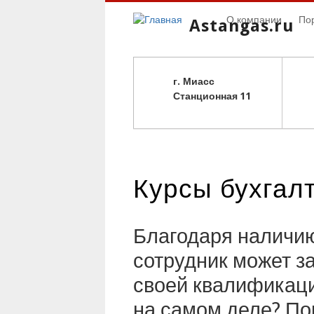
О компании
По
Astangas.ru
г. Миасс
С
танционная 11
Курсы бухгалт
Благодаря наличию
сотрудник может 
своей квалификаци
на самом деле? По