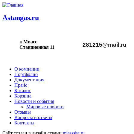
Astangas.ru
г. Миасс
281215@mail.ru
С
танционная 11
О компании
Портфолио
Документация
Прайс
Каталог
Корзина
Новости и события
Мировые новости
Отзывы
Вопросы и ответы
Контакты
Сайт создан в дизайн студии
miasssite.ru