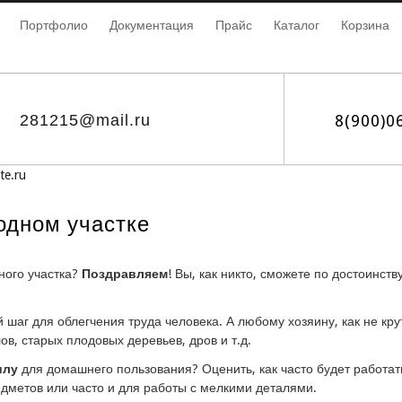
Портфолио
Документация
Прайс
Каталог
Корзина
281215@mail.ru
8(900)0
te.ru
одном участке
ного участка?
Поздравляем
! Вы, как никто, сможете по достоинст
шаг для облегчения труда человека. А любому хозяину, как не крут
в, старых плодовых деревьев, дров и т.д.
илу
для домашнего пользования? Оценить, как часто будет работат
едметов или часто и для работы с мелкими деталями.