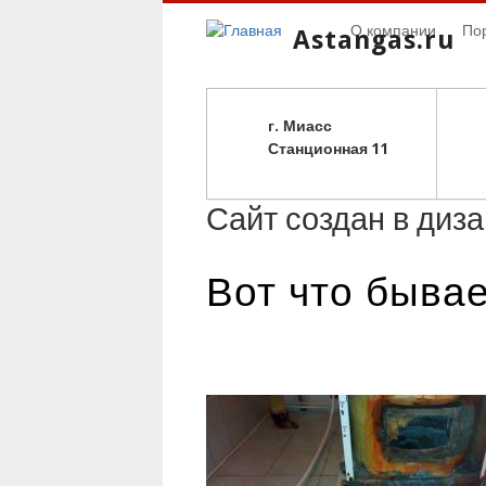
О компании
По
Astangas.ru
г. Миасс
С
танционная 11
Сайт создан в диз
Вот что бывае