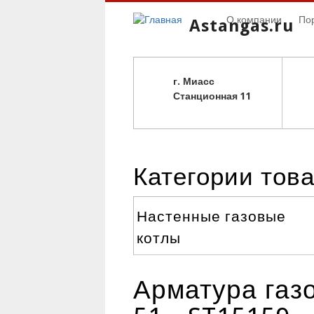
О компании
По
Astangas.ru
г. Миасс
С
танционная 11
Категории тов
Настенные газовые
котлы
Арматура газ