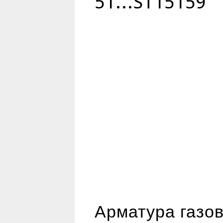
51...ST15159
Арматура газов