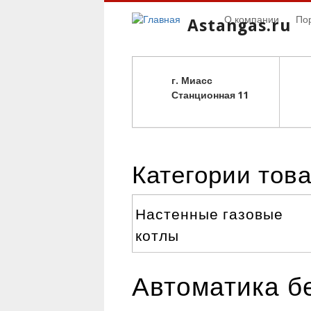
О компании
По
Astangas.ru
г. Миасс
С
танционная 11
Категории тов
Настенные газовые
котлы
Автоматика бе