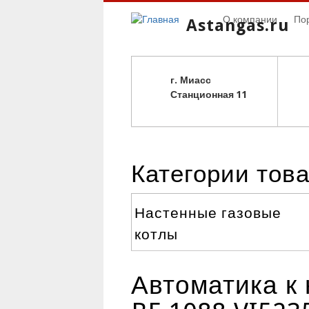
О компании
По
Astangas.ru
г. Миасс
С
танционная 11
Категории тов
Настенные газовые
котлы
Автоматика к 