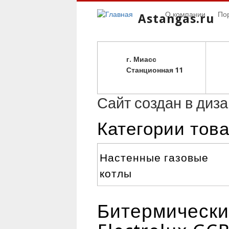
О компании
По
Astangas.ru
г. Миасс
С
танционная 11
Сайт создан в диз
Категории тов
Настенные газовые
котлы
Битермически