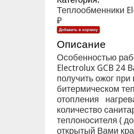
Теплообменники El
₽
Описание
Особенностью рабо
Electrolux GCB 24 B
получить ожог при
битермическом теп
отопления нагрева
количество санита
теплоносителя ( до
открытый Вами кр