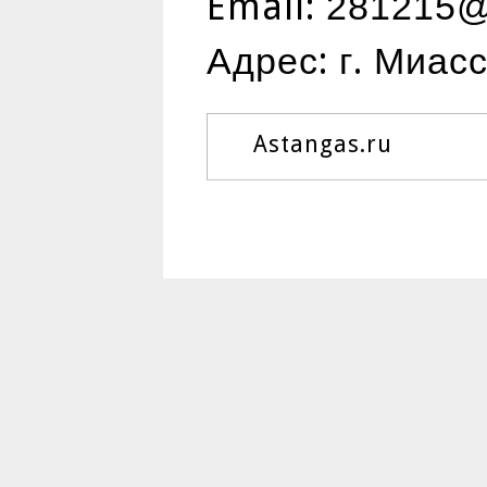
Email:
281215@
Адрес: г. Миас
Astangas.ru