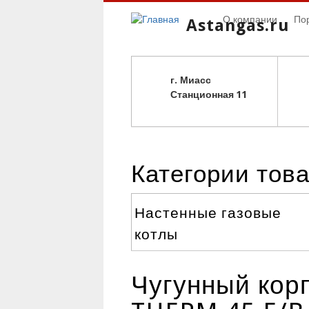
О компании
По
Astangas.ru
г. Миасс
С
танционная 11
Категории тов
Настенные газовые
котлы
Чугунный кор