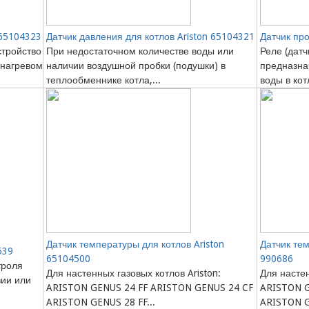
 65104323
Датчик давления для котлов Ariston 65104321
Датчик про
стройство
При недостаточном количестве воды или
Реле (датч
 нагревом
наличии воздушной пробки (подушки) в
предназна
теплообменнике котла,...
воды в котл
Датчик температуры для котлов Ariston
Датчик тем
539
65104500
990686
троля
Для настенных газовых котлов Ariston:
Для настен
вии или
ARISTON GENUS 24 FF ARISTON GENUS 24 CF
ARISTON G
ARISTON GENUS 28 FF...
ARISTON G