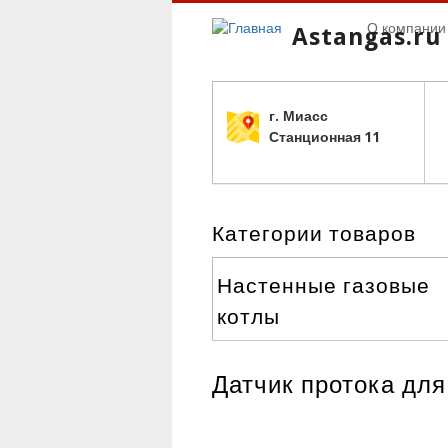
О компании
Astangas.ru
г. Миасс
С
танционная 11
Категории товаров
Настенные газовые
котлы
Датчик протока для