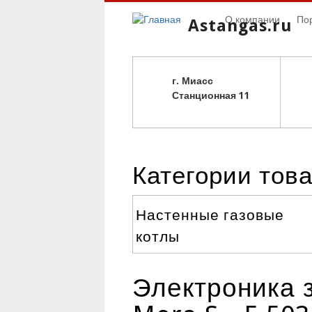
О компании
По
Astangas.ru
г. Миасс
С
танционная 11
Категории тов
Настенные газовые
котлы
Электроника 