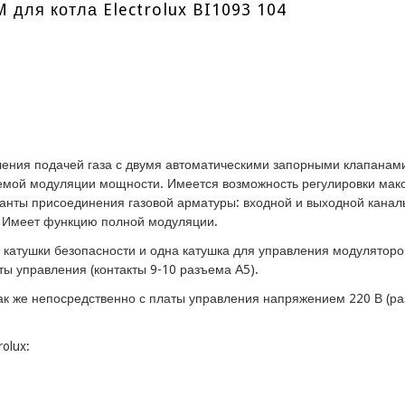
M для котла Electrolux BI1093 104
ения подачей газа с двумя автоматическими запорными клапанами
яемой модуляции мощности. Имеется возможность регулировки мак
анты присоединения газовой арматуры: входной и выходной канал
 Имеет функцию полной модуляции.
е катушки безопасности и одна катушка для управления модулятор
ы управления (контакты 9-10 разъема А5).
так же непосредственно с платы управления напряжением 220 В (р
olux: