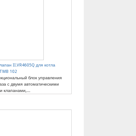
лапан II.VR4605Q для котла
x TMB 102
кциональный блок управления
аза с двумя автоматическими
 клапанами,...