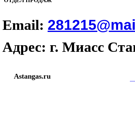
ОТДЕЛ ПРОДАЖ
Email:
281215@mail
Адрес: г. Миасс Ст
Создание и пр
Astangas.ru
miasssite.ru
|
mi