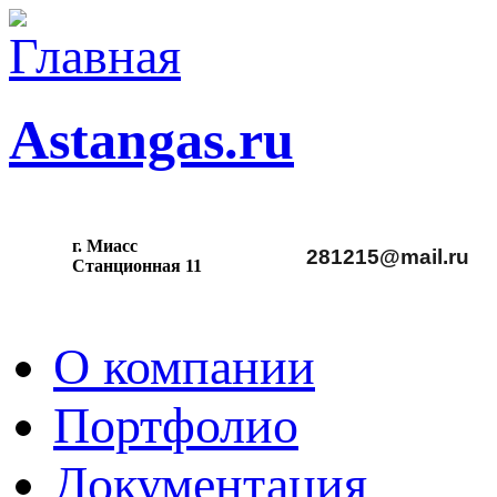
Astangas.ru
г. Миасс
281215@mail.ru
С
танционная 11
О компании
Портфолио
Документация