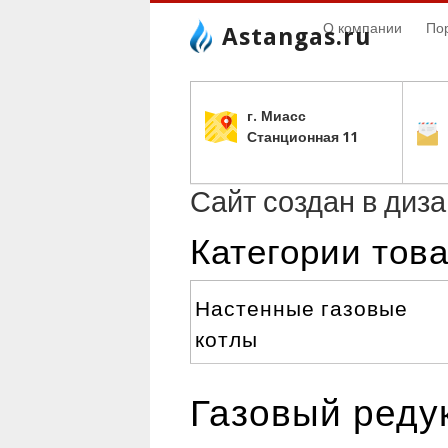
О компании
По
Astangas.ru
г. Миасс
С
танционная 11
Сайт создан в диз
Категории тов
Настенные газовые
котлы
Газовый редук