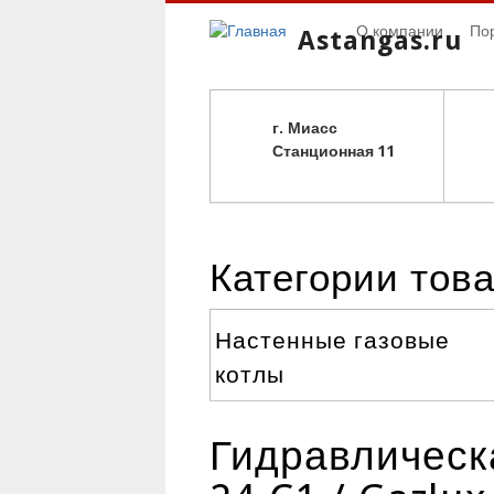
О компании
По
Astangas.ru
г. Миасс
С
танционная 11
Категории тов
Настенные газовые
котлы
Гидравлическа