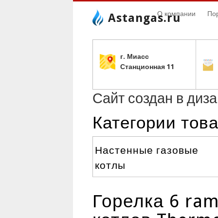
О компании
По
Astangas.ru
г. Миасс
С
танционная 11
Сайт создан в диз
Категории тов
Настенные газовые
котлы
Горелка 6 ram