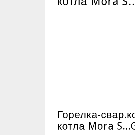
котла Mora S.
Горелка-свар.к
котла Mora S..