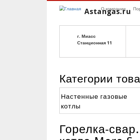
О компании
По
Astangas.ru
г. Миасс
С
танционная 11
Категории тов
Настенные газовые
котлы
Горелка-свар.