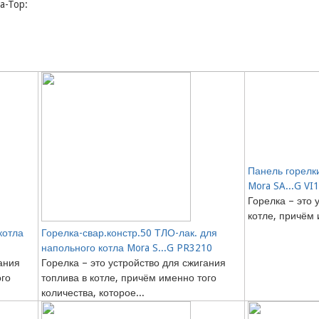
a-Top:
Панель горелки
Mora SA...G VI
Горелка – это 
котле, причём 
котла
Горелка-свар.констр.50 ТЛО-лак. для
напольного котла Mora S...G PR3210
ания
Горелка – это устройство для сжигания
ого
топлива в котле, причём именно того
количества, которое...