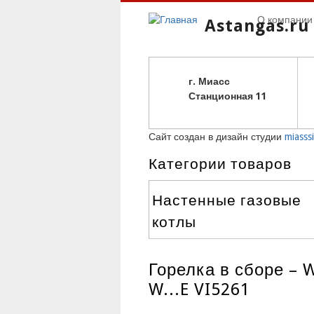
О компании
Astangas.ru
г. Миасс
С
танционная 11
Сайт создан в дизайн студии
miasssi
Категории товаров
Настенные газовые
котлы
Горелка в сборе – 
W...E VI5261