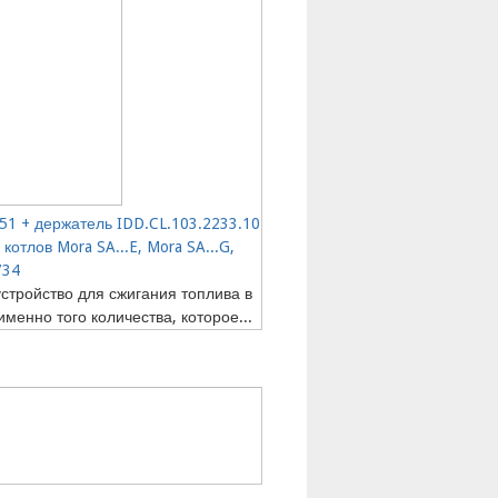
51 + держатель IDD.CL.103.2233.10
котлов Mora SA...E, Mora SA...G,
734
устройство для сжигания топлива в
именно того количества, которое...