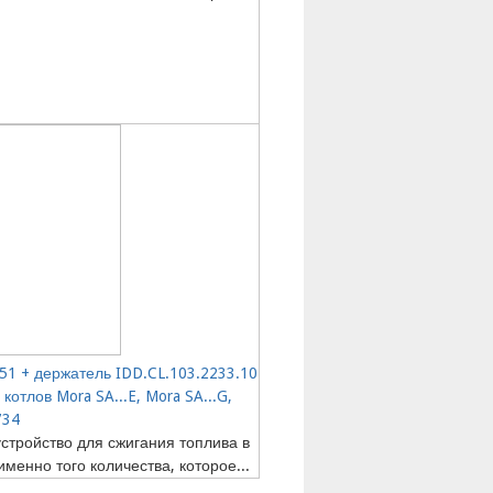
51 + держатель IDD.CL.103.2233.10
котлов Mora SA...E, Mora SA...G,
734
устройство для сжигания топлива в
именно того количества, которое...