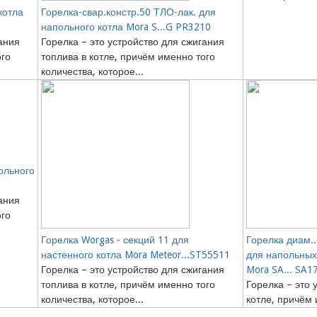
котла
Горелка-свар.констр.50 ТЛО-лак. для
напольного котла Mora S...G PR3210
ания
Горелка – это устройство для сжигания
ого
топлива в котле, причём именно того
количества, которое...
ольного
ания
ого
Горелка Worgas - секций 11 для
Горелка диам..
настенного котла Mora Meteor...ST55511
для напольных 
Горелка – это устройство для сжигания
Mora SA... SA1
топлива в котле, причём именно того
Горелка – это 
количества, которое...
котле, причём 