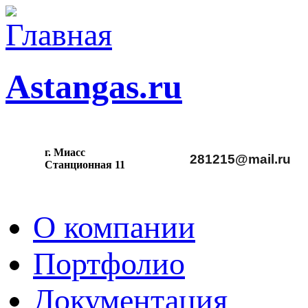
Astangas.ru
г. Миасс
281215@mail.ru
С
танционная 11
О компании
Портфолио
Документация