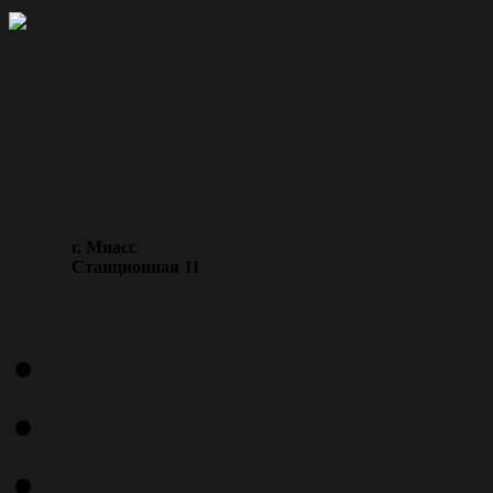
Astangas.ru
г. Миасс
281215@mail.ru
С
танционная 11
О компании
Портфолио
Документация