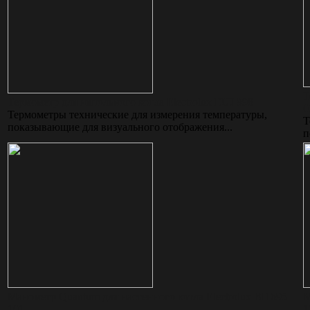
Т
Термометр для напольного котла Electrolux EUJ 998
0
Термометры технические для измерения температуры,
Т
показывающие для визуального отображения...
п
Манометр Quantum для настенного котла Electrolux BI1695
М
101
1