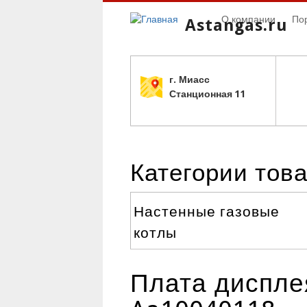
О компании
По
Astangas.ru
г. Миасс
С
танционная 11
Категории тов
Настенные газовые
котлы
Плата дисплея