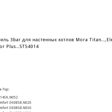
ль 3bar для настенных котлов Mora Titan...,El
or Plus...ST54014
a-Top:
K14SK.N052
omfort EK08SB.N020
omfort EK08SB.N030