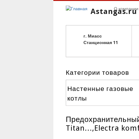
О компании
Astangas.ru
г. Миасс
С
танционная 11
Категории товаров
Настенные газовые
котлы
Предохранительный
Titan...,Electra kom