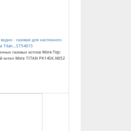
водно - газовая для настенного
a Titan...ST54015
нных газовых котлов Mora-Top:
й котел Mora TITAN PK14SK.N052