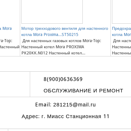
а Mora
Мотор трехходового вентиля для настенного
Предохра
котла Mora Proxima...ST50215
котла Mor
a-Top:
Для настенных газовых котлов Mora-Top:
Для насте
Настенный
Настенный котел Mora PROXIMA
Настенны
PK20KK.N012 Настенный котел...
Настенный
8(900)0636369
ОБСЛУЖИВАНИЕ И РЕМОНТ
Email:
281215@mail.ru
Адрес: г. Миасс Станционная 11