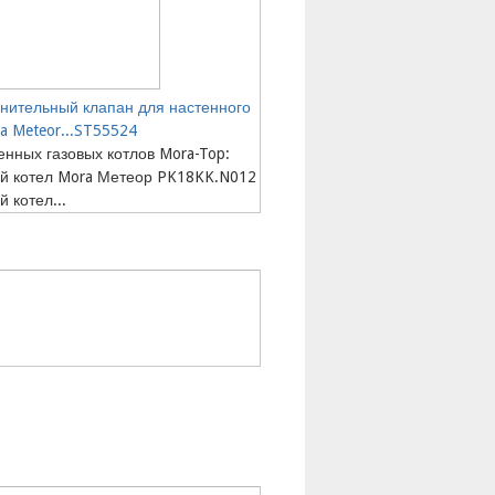
нительный клапан для настенного
a Meteor...ST55524
нных газовых котлов Mora-Top:
й котел Mora Метеор PK18KK.N012
 котел...