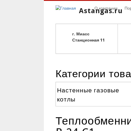
О компании
По
Astangas.ru
г. Миасс
С
танционная 11
Категории тов
Настенные газовые
котлы
Теплообменник