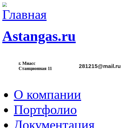
Astangas.ru
г. Миасс
281215@mail.ru
С
танционная 11
О компании
Портфолио
Документация