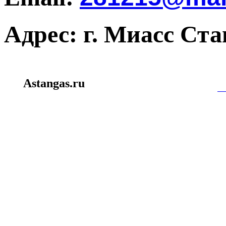
Адрес: г. Миасс Ст
Создание и пр
Astangas.ru
miasssite.ru
|
mi