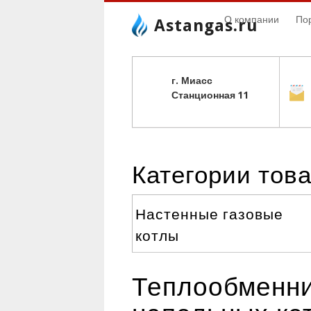
О компании
По
Astangas.ru
г. Миасс
С
танционная 11
Категории тов
Настенные газовые
котлы
Теплообменник