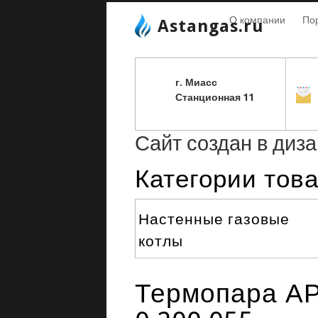
О компании
По
Astangas.ru
г. Миасс
С
танционная 11
Сайт создан в диз
Категории тов
Настенные газовые
котлы
Термопара АР