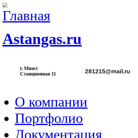
Astangas.ru
г. Миасс
281215@mail.ru
С
танционная 11
О компании
Портфолио
Документация