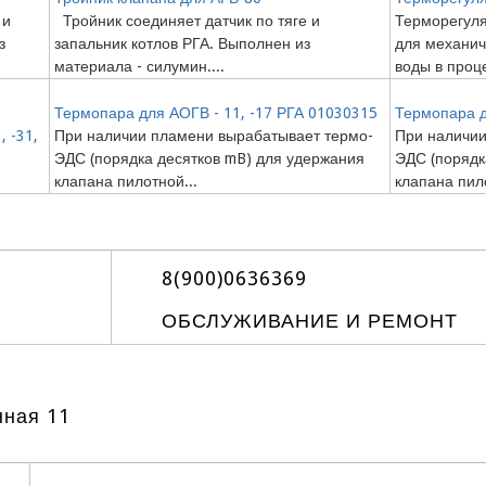
 и
Тройник соединяет датчик по тяге и
Терморегуля
з
запальник котлов РГА. Выполнен из
для механич
материала - силумин....
воды в проце
Термопара для АОГВ - 11, -17 РГА 01030315
Термопара д
 -31,
При наличии пламени вырабатывает термо-
При наличии
ЭДС (порядка десятков mB) для удержания
ЭДС (порядк
клапана пилотной...
клапана пило
8(900)0636369
ОБСЛУЖИВАНИЕ И РЕМОНТ
нная 11
Создание и продвижение сайтов в дизайн студии