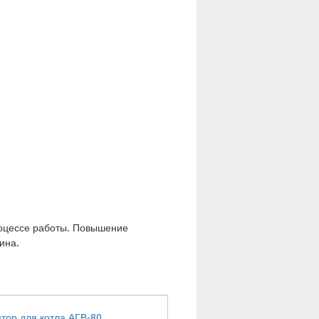
роцессе работы. Повышение
ина.
тор для котла АГВ-80