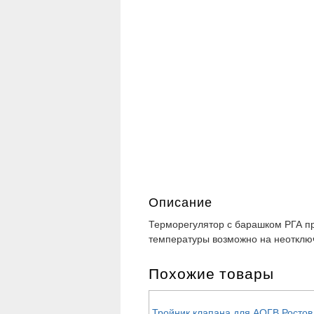
Описание
Терморегулятор с барашком РГА п
температуры возможно на неотключ
Похожие товары
Тройник клапана для АОГВ Ростов