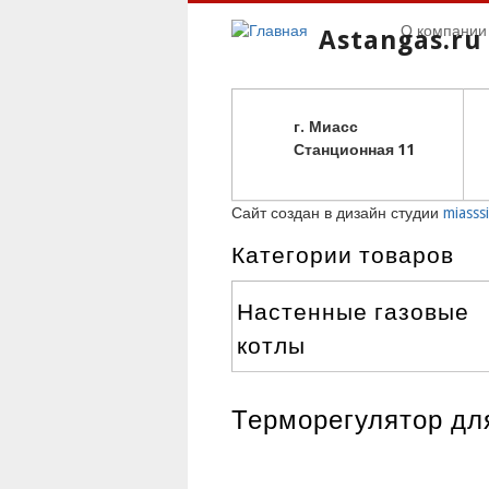
О компании
Astangas.ru
г. Миасс
С
танционная 11
Сайт создан в дизайн студии
miasssi
Категории товаров
Настенные газовые
котлы
Терморегулятор дл