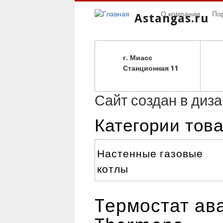
О компании
По
Astangas.ru
г. Миасс
С
танционная 11
Сайт создан в диз
Категории тов
Настенные газовые
котлы
Tермостат ав