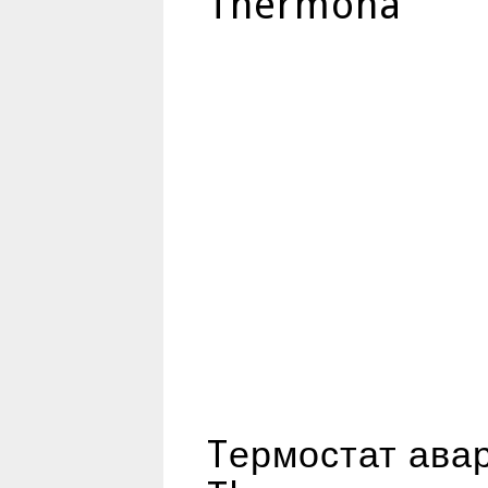
Thermona
Tермостат ава