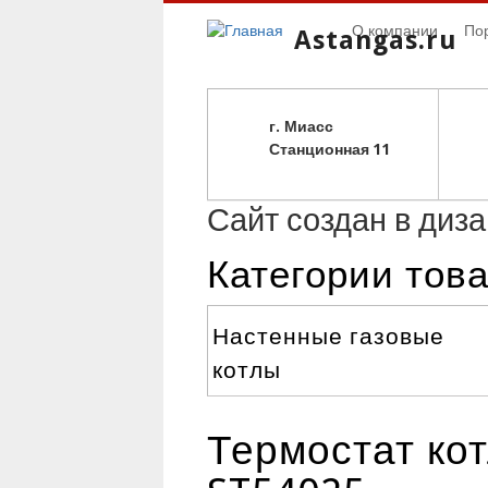
О компании
По
Astangas.ru
г. Миасс
С
танционная 11
Сайт создан в диз
Категории тов
Настенные газовые
котлы
Термостат ко