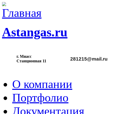
Astangas.ru
г. Миасс
281215@mail.ru
С
танционная 11
О компании
Портфолио
Документация