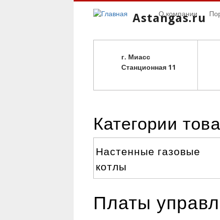
О компании
По
Astangas.ru
г. Миасс
С
танционная 11
Категории тов
Настенные газовые
котлы
Платы управле