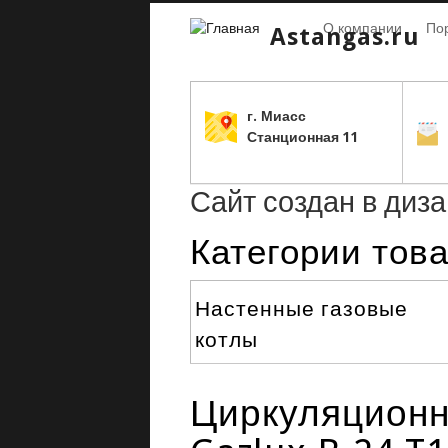
О компании
По
Astangas.ru
г. Миасс
С
танционная 11
Сайт создан в диз
Категории тов
Настенные газовые
котлы
Циркуляционны