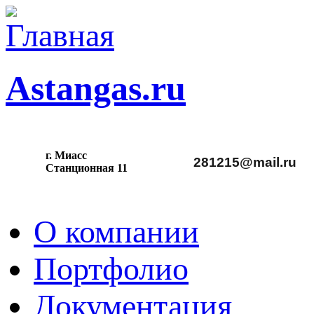
Astangas.ru
г. Миасс
281215@mail.ru
С
танционная 11
О компании
Портфолио
Документация