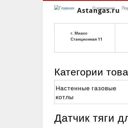
О компании
По
Astangas.ru
г. Миасс
С
танционная 11
Категории тов
Настенные газовые
котлы
Датчик тяги д