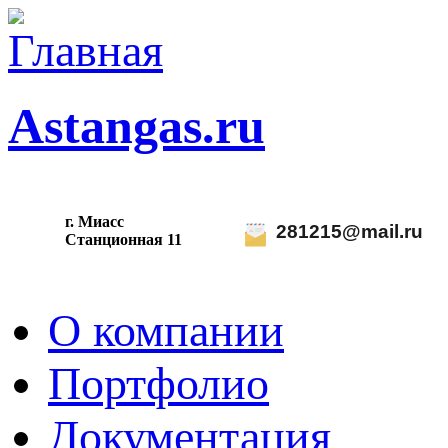
Astangas.ru
г. Миасс
281215@mail.ru
С
танционная 11
О компании
Портфолио
Документация