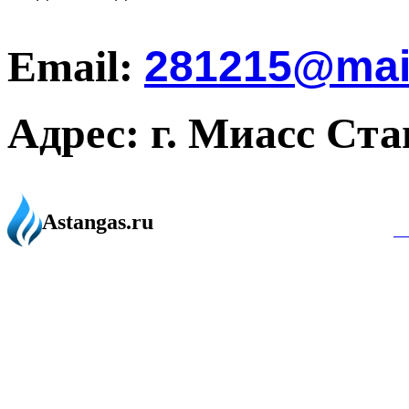
Email:
281215@mail
Адрес: г. Миасс Ст
Создание и пр
Astangas.ru
miasssite.ru
|
mi