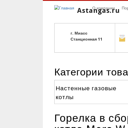
О компании
По
Astangas.ru
г. Миасс
С
танционная 11
Категории тов
Настенные газовые
котлы
Горелка в сб