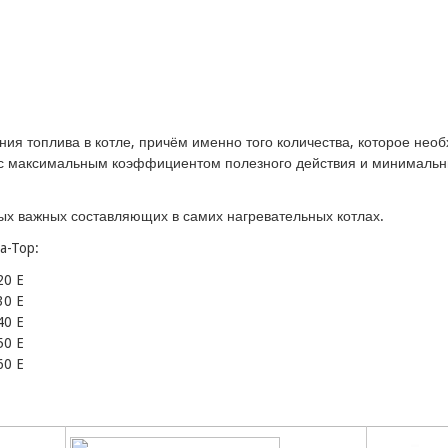
ания топлива в котле, причём именно того количества, которое не
, с максимальным коэффициентом полезного действия и минималь
мых важных составляющих в самих нагревательных котлах.
a-Top:
20 E
30 E
40 E
50 E
60 E