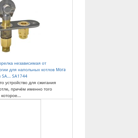
орелка независимая от
ргии для напольных котлов Mora
a SA... SA1744
то устройство для сжигания
котле, причём именно того
 которое...