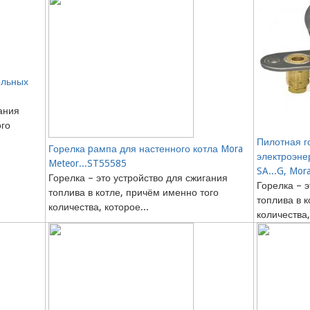
ольных
ания
ого
Пилотная г
Горелка pампа для настенного котла Mora
электроэне
Meteor...ST55585
SA...G, Mor
Горелка – это устройство для сжигания
Горелка – э
топлива в котле, причём именно того
топлива в 
количества, которое...
количества,