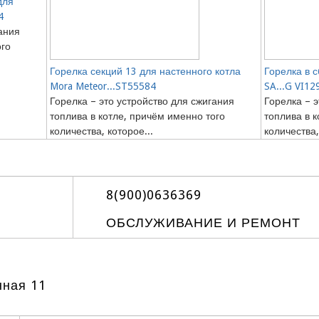
для
4
ания
ого
Горелка секций 13 для настенного котла
Горелка в 
Mora Meteor...ST55584
SA...G VI12
Горелка – это устройство для сжигания
Горелка – э
топлива в котле, причём именно того
топлива в 
количества, которое...
количества,
8(900)0636369
ОБСЛУЖИВАНИЕ И РЕМОНТ
нная 11