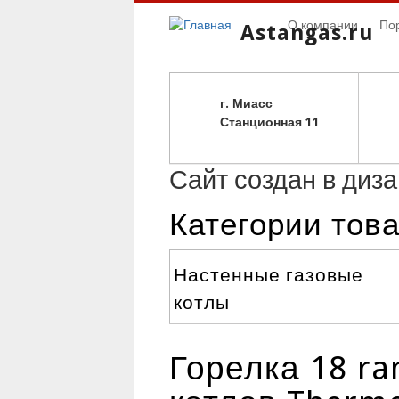
О компании
По
Astangas.ru
г. Миасс
С
танционная 11
Сайт создан в диз
Категории тов
Настенные газовые
котлы
Горелка 18 ra